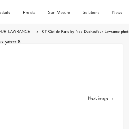
oduits
Projets
Sur-Mesure
Solutions
News
UFOUR-LAWRANCE
>
07-Ciel-de-Paris-by-Noe-Duchaufour-Lawrance-photo
x-yatzer-8
Next image →